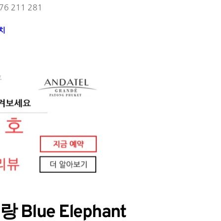
)76 211 281
치
ue Elephant 