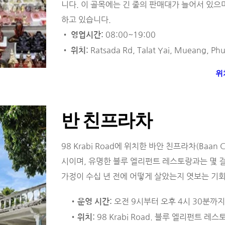
니다. 이 골목에는 긴 줄의 판매대가 늘어서 있으
하고 있습니다.
• 
 08:00~19:00
영업시간:
• 
 Ratsada Rd, Talat Yai, Mueang, P
위치:
위
반 친프라차
98 Krabi Road에 위치한 바안 친프라차(Baan
시이며, 유명한 블루 엘리펀트 레스토랑과는 몇 걸
가정이 수십 년 전에 어떻게 살았는지 엿보는 기
 오전 9시부터 오후 4시 30분까지
운영 시간:
98 Krabi Road. 블루 엘리펀트 
위치: 