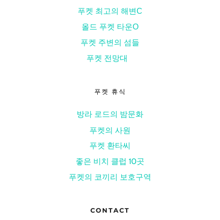
푸켓 최고의 해변
С
올드 푸켓 타운
О
푸켓 주변의 섬들
푸켓 전망대
푸켓 휴식
방라 로드의 밤문화
푸켓의 사원
푸켓 환타씨
좋은 비치 클럽 10곳
푸켓의 코끼리 보호구역
CONTACT