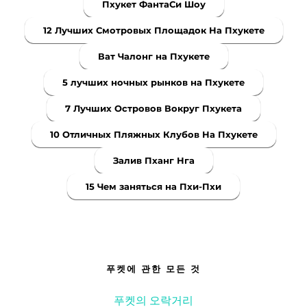
Пхукет ФантаСи Шоу
12 Лучших Смотровых Площадок На Пхукете
Ват Чалонг на Пхукете
5 лучших ночных рынков на Пхукете
7 Лучших Островов Вокруг Пхукета
10 Отличных Пляжных Клубов На Пхукете
Залив Пханг Нга
15 Чем заняться на Пхи-Пхи
푸켓에 관한 모든 것
푸켓의 오락거리