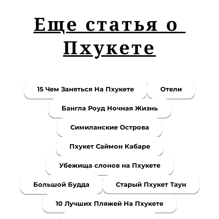
Еще статья о 
Пхукете
15 Чем Заняться На Пхукете
Отели
Бангла Роуд Ночная Жизнь
Симиланские Острова
Пхукет Саймон Кабаре
Убежища слонов на Пхукете
Большой Будда
Старый Пхукет Таун
10 Лучших Пляжей На Пхукете